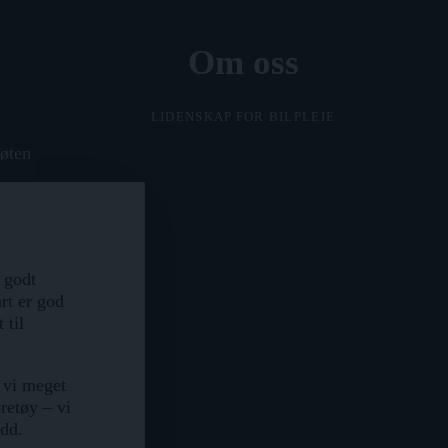
Om oss
LIDENSKAP FOR BILPLEIE
Løten
t godt
rt er god
 til
 vi meget
øretøy – vi
edd.