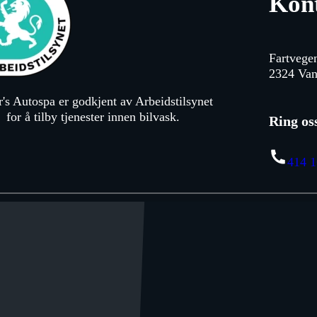
Kon
Fartvege
2324 Va
's Autospa er godkjent av Arbeidstilsynet
for å tilby tjenester innen bilvask.
Ring os
414 1