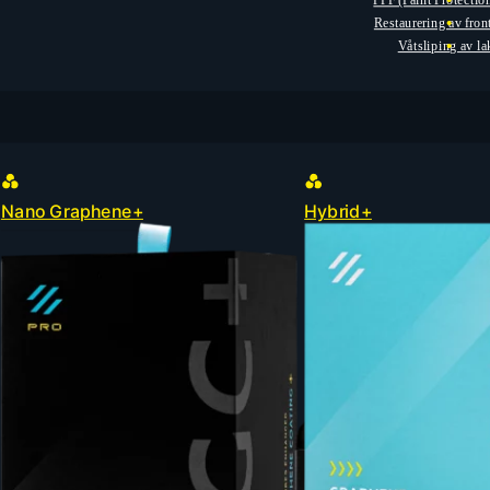
PPF (Paint Protectio
Restaurering av fron
Våtsliping av l
Nano Graphene+
Hybrid+