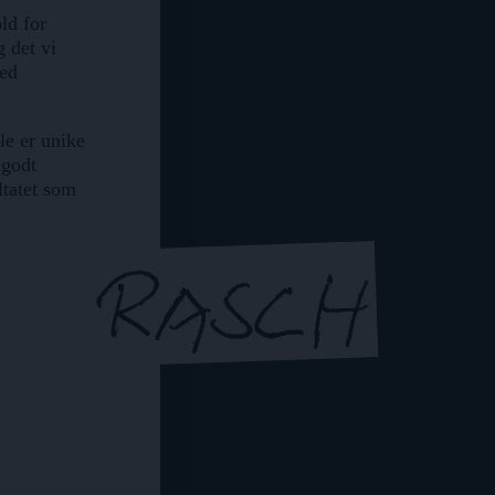
ld for
g det vi
med
le er unike
 godt
ltatet som