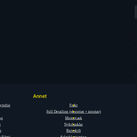
Annet
yttelse
Frakt
Full Detailing (eksteriør + interiør)
ng
Motorvask
g
Nybilpakke
g
Ruteskift