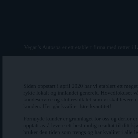
Vegar’s Autospa er ett etablert firma med røtter i 
Siden oppstart i april 2020 har vi etablert ett mege
rykte lokalt og innlandet generelt. Hovedfokuset vå
kundeservice og sluttresultatet som vi skal levere ut
kunden. Her går kvalitet føre kvantitet!
Fornøyde kunder er grunnlaget for oss og derfor er
opptatt av å levere ett best mulig resultat til ditt kj
bruker den tiden som trengs og har kvalitet i alle l