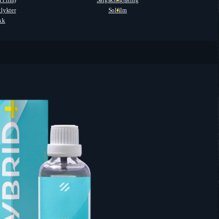
n Film)
Salgsklargjøring
tlykter
Solfilm
akk