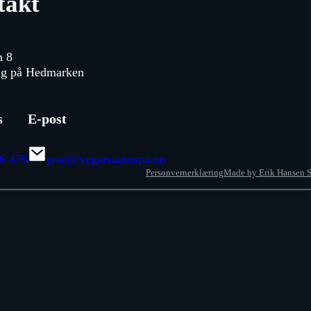
takt
n 8
ng på Hedmarken
s
E-post
6 479
post@vegarsautospa.no
Personvernerklæring
Made by Erik Hansen S