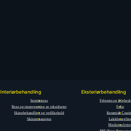
Interiørbehandling
Eksteriørbehandling
Interiørrens
Felgrens og felgbesk
Rens og impregnering av tekstilseter
Folie
Skinnbehandling og vedlikehold
Keramisk Coati
Skinnreparasjon
Lakkforseglin
Maskinpolerin